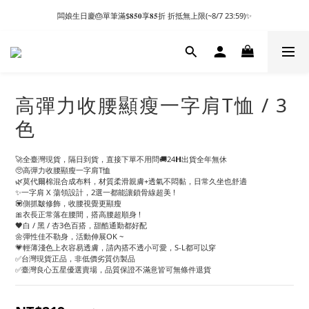
闆娘生日慶🎂單筆滿$𝟖𝟓𝟎享𝟖𝟓折 折抵無上限(~8/7 23:59)✨
高彈力收腰顯瘦一字肩T恤 / 3
色
🚀全臺灣現貨，隔日到貨，直接下單不用問🚚24𝗛出貨全年無休
🥺高彈力收腰顯瘦一字肩T恤
🌿莫代爾棉混合成布料，材質柔滑親膚+透氣不悶黏，日常久坐也舒適
✨一字肩 X 蕩領設計，2選一都能讓鎖骨線超美 !
💟側抓皺修飾，收腰視覺更顯瘦
🎀衣長正常落在腰間，搭高腰超順身 !
🖤白 / 黑 / 杏3色百搭，甜酷通勤都好配
🌼彈性佳不勒身，活動伸展OK ~
💗輕薄淺色上衣容易透膚，請內搭不透小可愛，S-L都可以穿
✅台灣現貨正品，非低價劣質仿製品
✅臺灣良心五星優選賣場，品質保證不滿意皆可無條件退貨