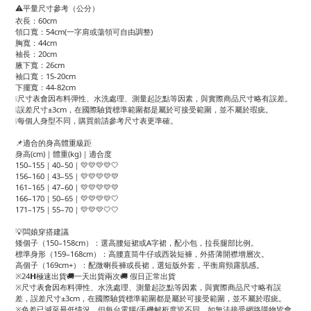
⚠️平量尺寸參考（公分）
衣長：60cm
領口寬：54cm(一字肩或蕩領可自由調整)
胸寬：44cm
袖長：20cm
腋下寬：26cm
袖口寬：15-20cm
下擺寬：44-82cm
❕尺寸表會因布料彈性、水洗處理、測量起訖點等因素，與實際商品尺寸略有誤差。
❕誤差尺寸±3cm，在國際驗貨標準範圍都是屬於可接受範圍，並不屬於瑕疵。
❕每個人身型不同，購買前請參考尺寸表更準確。
📌適合的身高體重級距
身高(cm)｜體重(kg)｜適合度
150–155｜40–50｜💛💛💛💛🤍
156–160｜43–55｜💛💛💛💛💛
161–165｜47–60｜💛💛💛💛💛
166–170｜50–65｜💛💛💛💛🤍
171–175｜55–70｜💛💛💛🤍🤍
💡闆娘穿搭建議
矮個子（150–158cm）：選高腰短裙或A字裙，配小包，拉長腿部比例。
標準身形（159–168cm）：高腰直筒牛仔或西裝短褲，外搭薄開襟增層次。
高個子（169cm+）：配微喇長褲或長裙，選短版外套，平衡肩頸露肌感。
※24𝗛極速出貨🚚一天出貨兩次🚚 假日正常出貨
※尺寸表會因布料彈性、水洗處理、測量起訖點等因素，與實際商品尺寸略有誤
差，誤差尺寸±3cm，在國際驗貨標準範圍都是屬於可接受範圍，並不屬於瑕疵。
※色差已減至最低情況，但每台電腦/手機解析度皆不同，如無法接受網路購物皆會