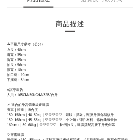
商品描述
⚠️平量尺寸參考（公分）
衣長：48cm
肩寬：35cm
胸寬：35cm
袖長：56cm
腋寬：18cm
袖口寬：10cm
下擺寬：34cm
⭐試穿報告
人員：165CM/50KG/M/32B/合身
📌 適合的身高體重級距建議
身高｜體重｜適合度
150–158cm｜40–50kg｜💛💛💛💛🤍 短版＋抓皺，顯腰身但會稍修身
159–168cm｜45–55kg｜💛💛💛💛💛 小立領＋彈性布料，修飾曲線最佳
169cm+｜50–60kg｜💛💛💛🤍🤍 比例拉長，建議搭配高腰下身更俐落
💡穿搭建議
矮個子（150–158cm）：搭配高腰短裙或窄管褲，拉長腿部比例，顯得俐落可愛。