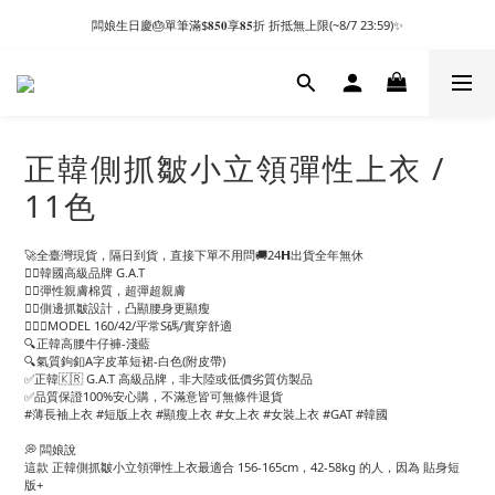
闆娘生日慶🎂單筆滿$𝟖𝟓𝟎享𝟖𝟓折 折抵無上限(~8/7 23:59)✨
正韓側抓皺小立領彈性上衣 /
11色
🚀全臺灣現貨，隔日到貨，直接下單不用問🚚24𝗛出貨全年無休
👉🏻韓國高級品牌 G.A.T
👉🏻彈性親膚棉質，超彈超親膚
👉🏻側邊抓皺設計，凸顯腰身更顯瘦
🙋🏻‍♀️MODEL 160/42/平常S碼/實穿舒適
🔍正韓高腰牛仔褲-淺藍
🔍氣質鉤釦A字皮革短裙-白色(附皮帶)
✅正韓🇰🇷 G.A.T 高級品牌，非大陸或低價劣質仿製品
✅品質保證100%安心購，不滿意皆可無條件退貨
#薄長袖上衣 #短版上衣 #顯瘦上衣 #女上衣 #女裝上衣 #GAT #韓國
💭 闆娘說
這款 正韓側抓皺小立領彈性上衣最適合 156-165cm，42-58kg 的人，因為 貼身短
版+