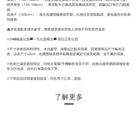
標準身形（159–168cm）：單穿配牛仔褲或西裝褲就很有型，抓皺設計幫忙凸顯腰
線。
高個子（169cm+）：適合高腰闊腿褲或窄裙，比例拉長更顯氣場，避免過長外套蓋
掉腰身。
⚠️穿搭適配表僅供參考，實際感受會依照每人身形不同而有所落差
※24𝗛極速出貨🚚一天出貨兩次🚚 假日正常出貨
※尺寸表會因布料彈性、水洗處理、測量起訖點等因素，與實際商品尺寸略有誤
差，誤差尺寸±3cm，在國際驗貨標準範圍都是屬於可接受範圍，並不屬於瑕疵。
※色差已減至最低情況，但每台電腦/手機解析度皆不同，如無法接受網路購物皆會
有少許色差，請自行衡量在做下單。
※下單前請詳閱退換貨政策，同意再下訂單，謝謝。
了解更多