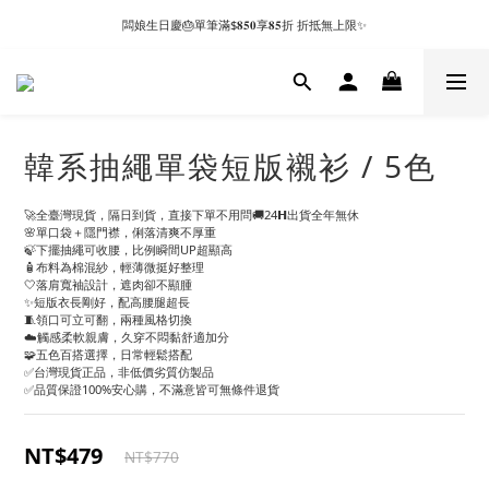
闆娘生日慶🎂單筆滿$𝟖𝟓𝟎享𝟖𝟓折 折抵無上限✨
韓系抽繩單袋短版襯衫 / 5色
🚀全臺灣現貨，隔日到貨，直接下單不用問🚚24𝗛出貨全年無休
🌸單口袋＋隱門襟，俐落清爽不厚重
🍃下擺抽繩可收腰，比例瞬間UP超顯高
🧴布料為棉混紗，輕薄微挺好整理
🤍落肩寬袖設計，遮肉卻不顯腫
✨短版衣長剛好，配高腰腿超長
🧵領口可立可翻，兩種風格切換
☁️觸感柔軟親膚，久穿不悶黏舒適加分
🧩五色百搭選擇，日常輕鬆搭配
✅台灣現貨正品，非低價劣質仿製品
✅品質保證100%安心購，不滿意皆可無條件退貨
NT$479
NT$770