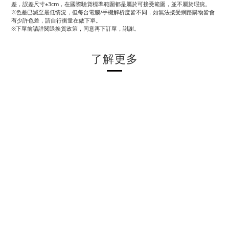
差，誤差尺寸±3cm，在國際驗貨標準範圍都是屬於可接受範圍，並不屬於瑕疵。
※色差已減至最低情況，但每台電腦/手機解析度皆不同，如無法接受網路購物皆會
有少許色差，請自行衡量在做下單。
※下單前請詳閱退換貨政策，同意再下訂單，謝謝。
了解更多