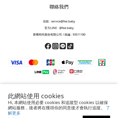
聯絡我們
信箱 : service@fee.baby
官方LINE : @fee.baby
蓉蕎時尚股份有限公司 / 統編 : 93511180
此網站使用 cookies
⚠️ 防詐騙提醒 ⚠️
Hi, 本網站使用必要 cookies 和追蹤型 cookies 以確保
若接獲來電要求匯款、轉帳、儲值或提供驗證碼，皆為詐騙，請立即掛斷。
網站服務，後者將在獲得你的同意後才會執行追蹤。
了
如對訂單、付款或帳號有疑慮，請透過官方客服確認，或撥打165查證。
解更多