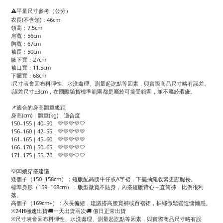
⚠️平量尺寸參考（公分）
衣長(不含領)：46cm
領高：7.5cm
肩寬：56cm
胸寬：67cm
袖長：50cm
腋下寬：27cm
袖口寬：11.5cm
下擺寬：68cm
❕尺寸表會因布料彈性、水洗處理、測量起訖點等因素，與實際商品尺寸略有誤差。
❕誤差尺寸±3cm，在國際驗貨標準範圍都是屬於可接受範圍，並不屬於瑕疵。
📌適合的身高體重級距
身高(cm)｜體重(kg)｜適合度
150–155｜40–50｜💛💛💛💛🤍
156–160｜42–55｜💛💛💛💛💛
161–165｜45–60｜💛💛💛💛💛
166–170｜50–65｜💛💛💛💛🤍
171–175｜55–70｜💛💛💛🤍🤍
💡闆娘穿搭建議
矮個子（150–158cm）：短版配高腰牛仔或A字裙，下擺抽繩收緊更顯腿長。
標準身形（159–168cm）：版型微寬不貼身，內搭短版背心＋直筒褲，比例很利
落。
高個子（169cm+）：衣長偏短，建議搭高腰寬褲或百褶裙，抽繩微鬆營造慵懶感。
※24𝗛極速出貨🚚一天出貨兩次🚚 假日正常出貨
※尺寸表會因布料彈性、水洗處理、測量起訖點等因素，與實際商品尺寸略有誤