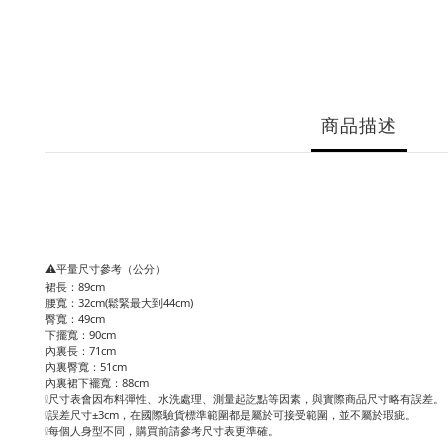
商品描述
⚠️平量尺寸參考（公分）
裙長：89cm
腰寬：32cm(鬆緊最大到44cm)
臀寬：49cm
下擺寬：90cm
內裏長：71cm
內裏臀寬：51cm
內裏裙下襬寬：88cm
❕尺寸表會因布料彈性、水洗處理、測量起訖點等因素，與實際商品尺寸略有誤差。
❕誤差尺寸±3cm，在國際驗貨標準範圍都是屬於可接受範圍，並不屬於瑕疵。
❕每個人身型不同，購買前請參考尺寸表更準確。