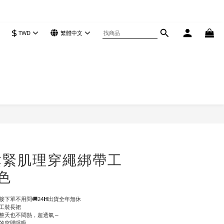
$
TWD
繁體中文
立即購買
鬆緊肌理穿繩綁帶工
5色
下單不用問🚚24𝗛出貨全年無休
帶工裝長裙
穿整天也不悶熱，超透氣～
定的空間呼吸