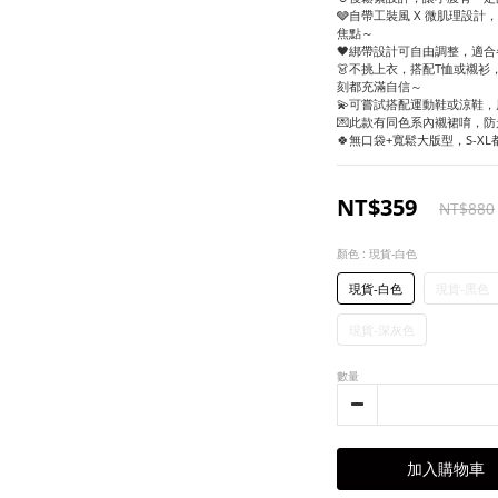
🩶自帶工裝風 X 微肌理設
焦點～
🖤綁帶設計可自由調整，適合
👗不挑上衣，搭配T恤或襯
刻都充滿自信～
💫可嘗試搭配運動鞋或涼鞋
💌此款有同色系內襯裙唷，防
🍀無口袋+寬鬆大版型，S-XL
NT$359
NT$880
顏色
: 現貨-白色
現貨-白色
現貨-黑色
現貨-深灰色
數量
加入購物車