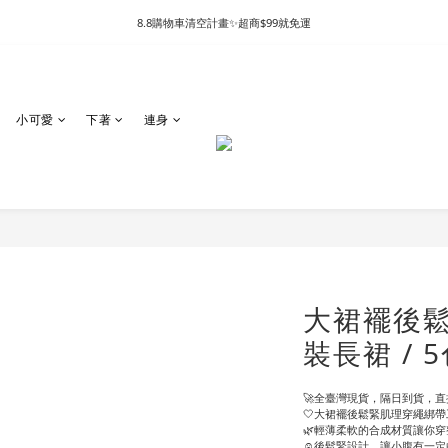
8.8購物車清空計畫✨超商$99就免運
小可愛
下著
連身
大裙襬後
裝長裙 / 
🚀全臺灣現貨，隔日到貨，直接
🤍大裙襬後鬆緊肌理穿繩綁
🌿輕薄柔軟的合成材質讓你
☺️後鬆緊設計，讓小腹有一