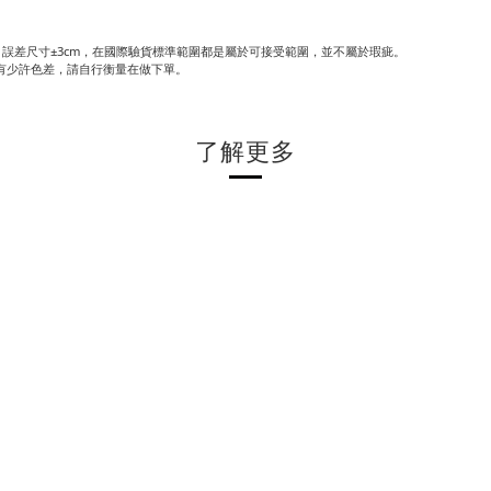
誤差尺寸±3cm，在國際驗貨標準範圍都是屬於可接受範圍，並不屬於瑕疵。
有少許色差，請自行衡量在做下單。
了解更多