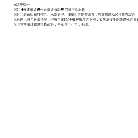
⭐試穿報告
※24𝗛極速出貨🚚一天出貨兩次🚚 假日正常出貨
※尺寸表會因布料彈性、水洗處理、測量起訖點等因素，與實際商品尺寸略有誤差，
※色差已減至最低情況，但每台電腦/手機解析度皆不同，如無法接受網路購物皆會
※下單前請詳閱退換貨政策，同意再下訂單，謝謝。