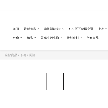
首頁
最新商品
趨勢關鍵字✨
GAT🇰🇷韓國空運
上衣
外套
飾品
質感生活小物
特別企劃
所有商品
全部商品
/
下著
/
長裙