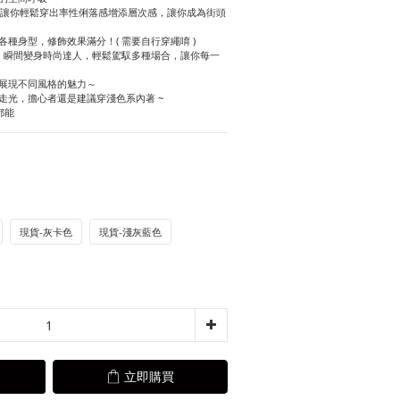
計，讓你輕鬆穿出率性俐落感增添層次感，讓你成為街頭
各種身型，修飾效果滿分！( 需要自行穿繩唷 )
衫，瞬間變身時尚達人，輕鬆駕馭多種場合，讓你每一
，展現不同風格的魅力～
走光，擔心者還是建議穿淺色系內著 ~
都能
現貨-灰卡色
現貨-淺灰藍色
立即購買