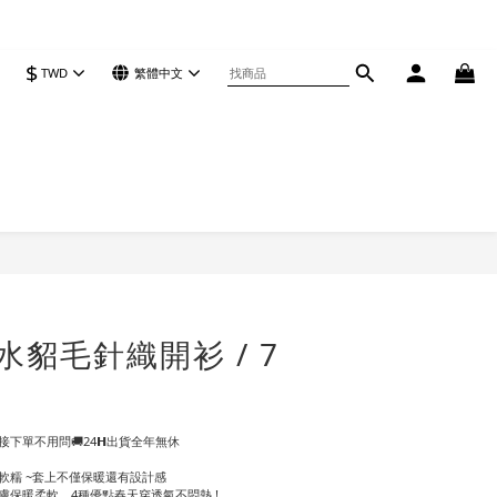
$
TWD
繁體中文
立即購買
水貂毛針織開衫 / 7
下單不用問🚚24𝗛出貨全年無休
軟糯 ~套上不僅保暖還有設計感
膚保暖柔軟，4種優點春天穿透氣不悶熱 !