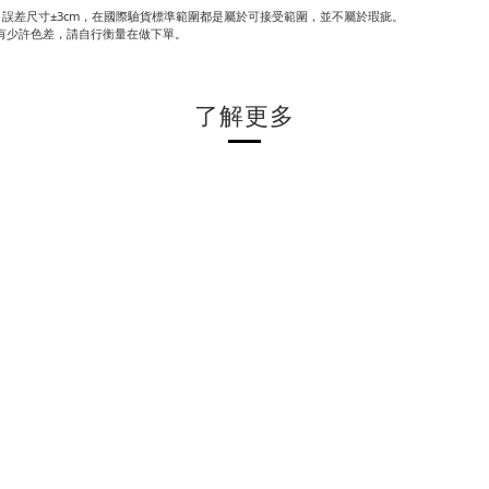
誤差尺寸±3cm，在國際驗貨標準範圍都是屬於可接受範圍，並不屬於瑕疵。
有少許色差，請自行衡量在做下單。
了解更多