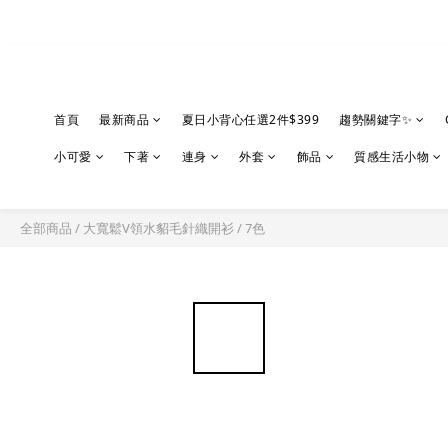
首頁
最新商品
夏日小背心任選2件$399
趨勢關鍵字✨
小可愛
下著
連身
外套
飾品
質感生活小物
全部商品
/
大寬鬆V領水貂毛針織開衫 / 7色