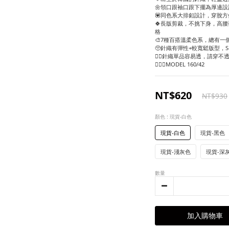
🌼領口跟袖口跟下擺為厚邊設
💟同色系大排釦設計，穿脫方
🍀長版剪裁，不挑下身，高
格
🎨7種百搭溫柔色系，總有一
🥺針織有彈性+較寬鬆版型，S
❤️‍🔥針織單品容易透，請穿
🙋🏻‍♀️MODEL 160/42
NT$620
NT$930
顏色
: 現貨-白色
現貨-白色
現貨-黑色
現貨-淺灰色
現貨-深
數量
加入購物車