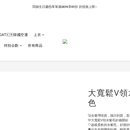
闆娘生日慶🎂單筆滿$𝟖𝟓𝟎享𝟖𝟓折 折抵無上限✨
GAT🇰🇷韓國空運
上衣
特別企劃
所有商品
大寬鬆V領
色
🚀全臺灣現貨，隔日到貨，直接
🩵大寬鬆V領水貂毛針織開衫
🤍超級柔軟的水貂毛，好摸好
💗出生於韓國的針織，輕盈透