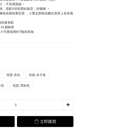
計，不容易脫線 ~
便，搭配V領長開衫版型，好慵懶  ~
腰褲裝或裙裝都百搭 ，小隻女跟棉花糖女孩穿上各有風
個你會喜歡
-XL都能穿
不透小可愛或簡約T恤或長袖
現貨-杏色
現貨-灰卡色
灰色
現貨-雲粉色
立即購買