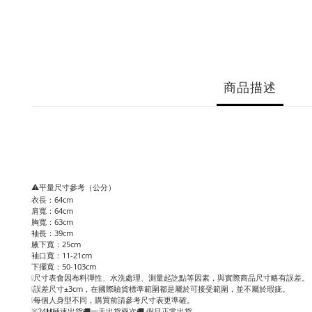
商品描述
⚠️平量尺寸參考（公分）
衣長：64cm
肩寬：64cm
胸寬：63cm
袖長：39cm
腋下寬：25cm
袖口寬：11-21cm
下擺寬：50-103cm
❕尺寸表會因布料彈性、水洗處理、測量起訖點等因素，與實際商品尺寸略有誤差。
❕誤差尺寸±3cm，在國際驗貨標準範圍都是屬於可接受範圍，並不屬於瑕疵。
❕每個人身型不同，購買前請參考尺寸表更準確。
※24𝗛極速出貨🚚一天出貨兩次🚚 假日正常出貨