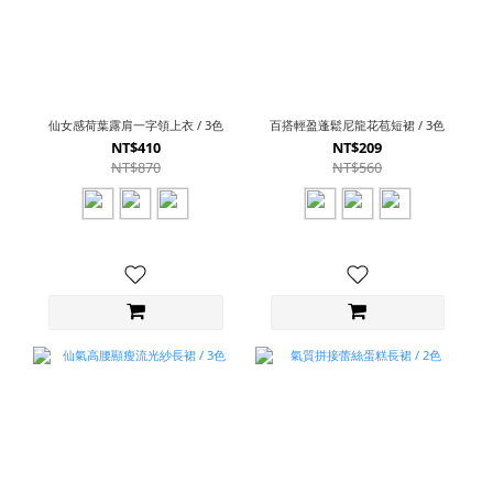
仙女感荷葉露肩一字領上衣 / 3色
百搭輕盈蓬鬆尼龍花苞短裙 / 3色
NT$410
NT$209
NT$870
NT$560