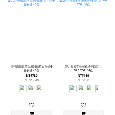
正韓高腰直筒金屬開釦英文布標牛
彈力顯瘦字母蝴蝶結平口背心
仔長褲 / 3色
BRA TOP / 4色
NT$780
NT$189
NT$1,640
NT$450