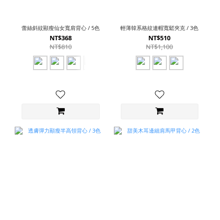
蕾絲斜紋顯瘦仙女寬肩背心 / 5色
輕薄韓系格紋連帽寬鬆夾克 / 3色
NT$368
NT$510
NT$810
NT$1,100