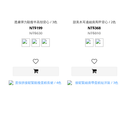
透膚彈力顯瘦半高領背心 / 3色
甜美木耳邊細肩馬甲背心 / 2色
NT$199
NT$368
NT$630
NT$810