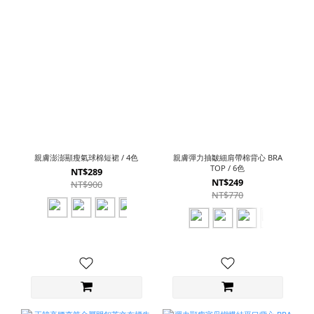
親膚澎澎顯瘦氣球棉短裙 / 4色
親膚彈力抽皺細肩帶棉背心 BRA
TOP / 6色
NT$289
NT$249
NT$900
NT$770