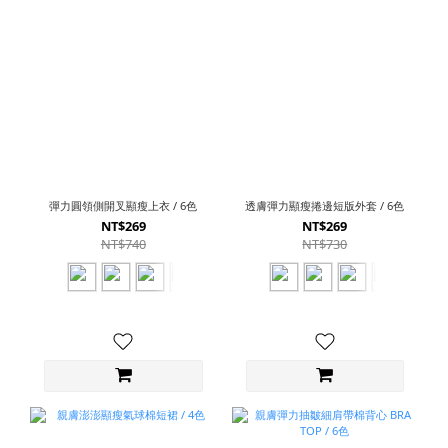
彈力圓領側開叉顯瘦上衣 / 6色
透膚彈力顯瘦捲邊短版外套 / 6色
NT$269
NT$269
NT$740
NT$730