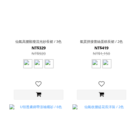
仙氣高腰顯瘦流光紗長裙 / 3色
氣質拼接蕾絲蛋糕長裙 / 2色
NT$329
NT$419
NT$920
NT$1,150