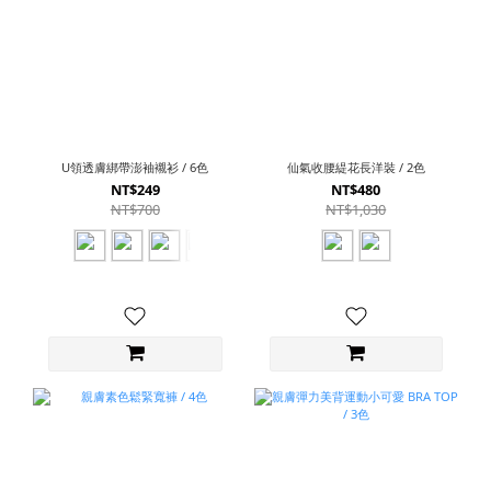
U領透膚綁帶澎袖襯衫 / 6色
仙氣收腰緹花長洋裝 / 2色
NT$249
NT$480
NT$700
NT$1,030