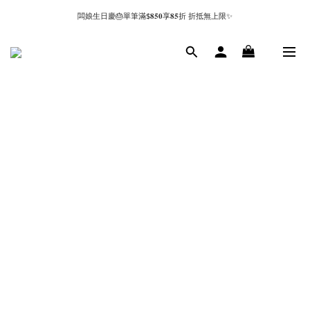
闆娘生日慶🎂單筆滿$𝟖𝟓𝟎享𝟖𝟓折 折抵無上限✨