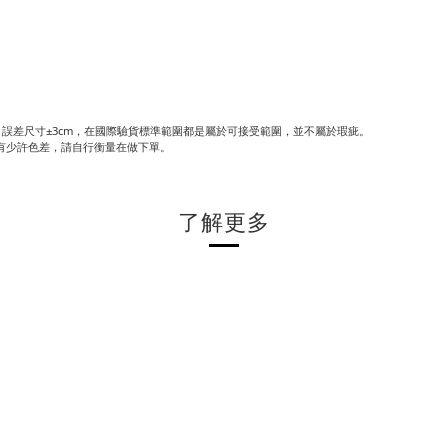
誤差尺寸±3cm，在國際驗貨標準範圍都是屬於可接受範圍，並不屬於瑕疵。
有少許色差，請自行衡量在做下單。
了解更多