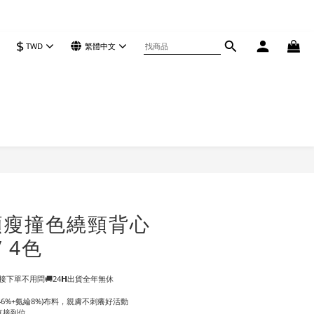
$
TWD
繁體中文
立即購買
顯瘦撞色繞頸背心
/ 4色
下單不用問🚚24𝗛出貨全年無休
棉46%+氨綸8%)布料，親膚不刺癢好活動
直接到位