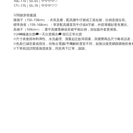
166–170｜50–65｜💛💛💛💛🤍
171–175｜55–70｜💛💛💛🤍🤍
💡闆娘穿搭建議
矮個子（150–158cm）：衣長及腰，配高腰牛仔裙或工裝短裙，比例直接拉長。
標準身形（159–168cm）：單穿配高腰直筒牛仔或A字裙，外搭薄襯衫更有層次。
高個子（169cm+）：選中高腰寬褲或長裙平衡比例，加短版外套更俐落。
※24𝗛極速出貨🚚一天出貨兩次🚚 假日正常出貨
※尺寸表會因布料彈性、水洗處理、測量起訖點等因素，與實際商品尺寸略有誤差，
※色差已減至最低情況，但每台電腦/手機解析度皆不同，如無法接受網路購物皆會
※下單前請詳閱退換貨政策，同意再下訂單，謝謝。