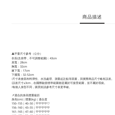
商品描述
⚠️平量尺寸參考（公分）
衣長(含肩帶，不可調整範圍)：43cm
肩寬：28cm
胸寬：32cm
腋下寬：17cm
下擺寬：32-52cm
❕尺寸表會因布料彈性、水洗處理、測量起訖點等因素，與實際商品尺寸略有誤差。
❕誤差尺寸±3cm，在國際驗貨標準範圍都是屬於可接受範圍，並不屬於瑕疵。
❕每個人身型不同，購買前請參考尺寸表更準確。
📌適合的身高體重級距
身高(cm)｜體重(kg)｜適合度
150–155｜40–50｜💛💛💛💛🤍
156–160｜43–55｜💛💛💛💛💛
161–165｜47–60｜💛💛💛💛💛