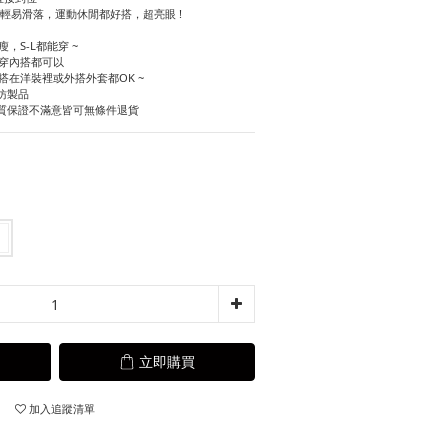
不輕易滑落，運動休閒都好搭，超亮眼 !
，S-L都能穿 ~
單穿內搭都可以
搭在洋裝裡或外搭外套都OK ~
仿製品
質保證不滿意皆可無條件退貨
立即購買
加入追蹤清單