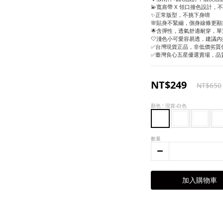
💫寬肩帶 X 領口撞色設計，
✨正常版型，不挑下身唷
🌸貼身不緊繃，側身線條更顯瘦
🌟含彈性，透氣舒適耐穿，
🤍淺色小可愛容易透，建議內
✅台灣現貨正品，非低價劣質
✅臺灣良心五星優選賣場，品
NT$249
NT$650
顏色
: 現貨-白色
數量
加入購物車