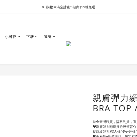
8.8購物車清空計畫✨超商$99就免運
小可愛
下著
連身
親膚彈力
BRA TOP 
🚀全臺灣現貨，隔日到貨，直接
❤️親膚彈力顯瘦撞色繞頸背心
🍃螺紋彈力棉(人棉46%+純
🖤假兩件+圓領設計，層次感