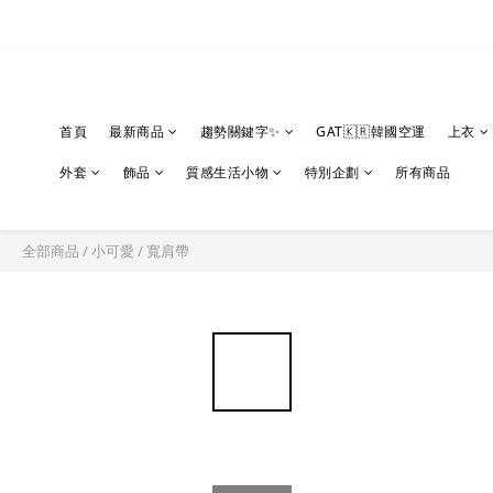
首頁
最新商品
趨勢關鍵字✨
GAT🇰🇷韓國空運
上衣
外套
飾品
質感生活小物
特別企劃
所有商品
全部商品
/
小可愛
/
寬肩帶