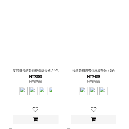
度假拼接鬆緊顯瘦蛋糕長裙 / 4色
後鬆緊細肩帶蛋糕短洋裝 / 3色
NT$358
NT$430
NT$780
NT$900