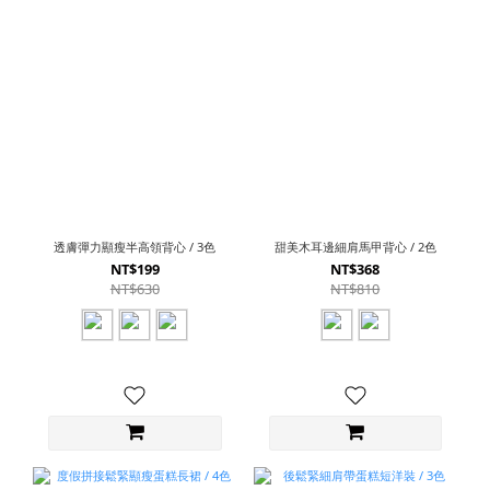
透膚彈力顯瘦半高領背心 / 3色
甜美木耳邊細肩馬甲背心 / 2色
NT$199
NT$368
NT$630
NT$810