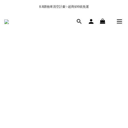
8.8購物車清空計畫✨超商$99就免運