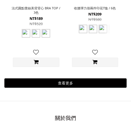
法式圓點蕾絲美背背心 BRA TOP /
收腰彈力假兩件印花T恤 / 6色
3色
NT$209
NT$189
NT$580
NT$520
查看更多
關於我們