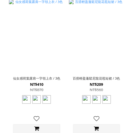
仙女感荷葉露肩一字領上衣 / 3色
百搭輕盈蓬鬆尼龍花苞短裙 / 3色
NT$410
NT$209
NT$870
NT$560