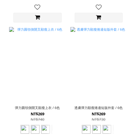
彈力圓領側開叉顯瘦上衣 / 6色
透膚彈力顯瘦捲邊短版外套 / 6色
NT$269
NT$269
NT$740
NT$730