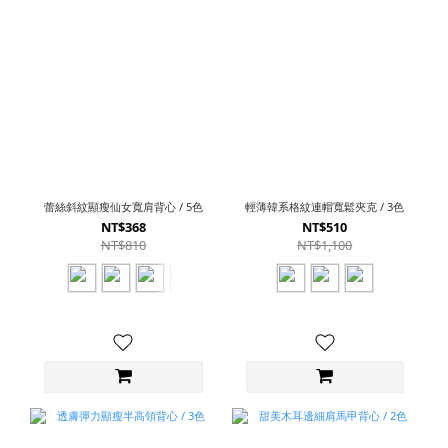
蕾絲斜紋顯瘦仙女寬肩背心 / 5色
輕薄韓系格紋連帽寬鬆夾克 / 3色
NT$368
NT$510
NT$810
NT$1,100