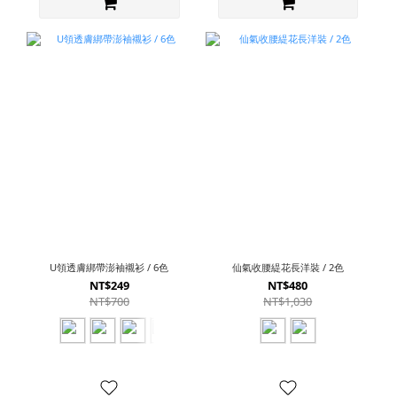
U領透膚綁帶澎袖襯衫 / 6色
仙氣收腰緹花長洋裝 / 2色
NT$249
NT$480
NT$700
NT$1,030