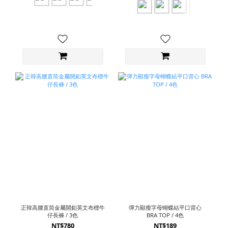
正韓高腰直筒金屬開釦英文布標牛
彈力顯瘦字母蝴蝶結平口背心
仔長褲 / 3色
BRA TOP / 4色
NT$780
NT$189