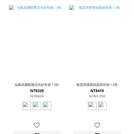
仙氣高腰顯瘦流光紗長裙 / 3色
氣質拼接蕾絲蛋糕長裙 / 2色
NT$329
NT$419
NT$920
NT$1,150