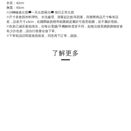
衣長：42cm
胸寬：43cm
※24𝗛極速出貨🚚一天出貨兩次🚚 假日正常出貨
※尺寸表會因布料彈性、水洗處理、測量起訖點等因素，與實際商品尺寸略有誤
差，誤差尺寸±3cm，在國際驗貨標準範圍都是屬於可接受範圍，並不屬於瑕疵。
※色差已減至最低情況，但每台電腦/手機解析度皆不同，如無法接受網路購物皆會
有少許色差，請自行衡量在做下單。
※下單前請詳閱退換貨政策，同意再下訂單，謝謝。
了解更多