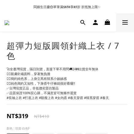
闆娘生日慶🎂單筆滿$𝟖𝟓𝟎享𝟖𝟓折 折抵無上限✨
超彈力短版圓領針織上衣 / 7
色
🚀全臺灣現貨，隔日到貨，直接下單不用問🚚24𝗛出貨全年無休
👉🏻親膚針織面料，穿著無負擔
👉🏻簡約純色系，上身立馬有韓系小姊姊感
👉🏻純色簡約又知性，下身搭牛仔褲就很好看囉!!
✅台灣現貨正品，非低價劣質仿製品
✅品質保證100%安心購，不滿意皆可無條件退貨
#長袖上衣 #打底上衣 #顯瘦上衣 #女內搭 #春天穿搭 #韓系穿搭 #春天
NT$319
NT$410
顏色
: 現貨-白色F