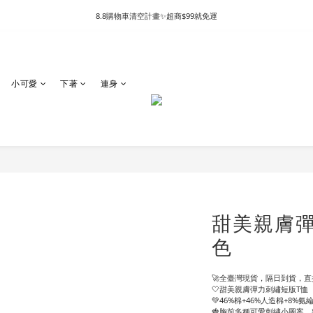
8.8購物車清空計畫✨超商$99就免運
小可愛
下著
連身
甜美親膚彈
色
🚀全臺灣現貨，隔日到貨，直接
🤍甜美親膚彈力刺繡短版T恤
💚46%棉+46%人造棉+8
🍓胸前多種可愛刺繡小圖案，