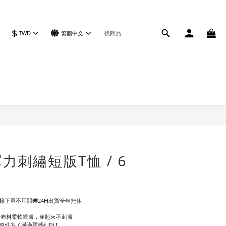
$
TWD
繁體中文
立即購買
力刺繡短版T恤 / 6
下單不用問🚚24𝗛出貨全年無休
%氨綸布料柔軟親膚，穿起來不刺膚
整件多了滿滿甜感細節 !