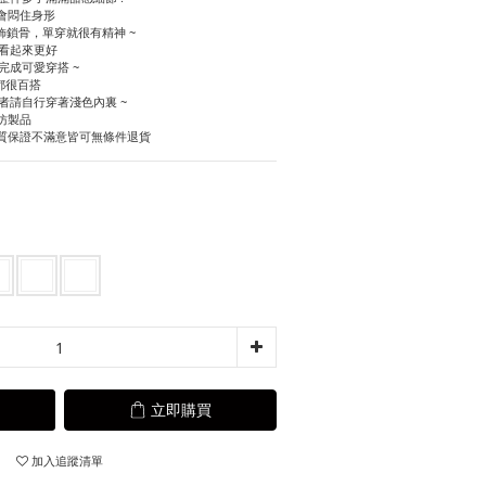
會悶住身形
飾鎖骨，單穿就很有精神 ~
例看起來更好
完成可愛穿搭 ~
都很百搭
者請自行穿著淺色內裏 ~
仿製品
質保證不滿意皆可無條件退貨
立即購買
加入追蹤清單