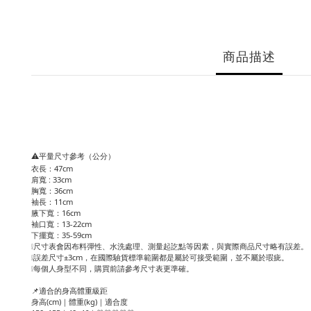
商品描述
⚠️平量尺寸參考（公分）
衣長：47cm
肩寬 : 33cm
胸寬：36cm
袖長：11cm
腋下寬：16cm
袖口寬：13-22cm
下擺寬：35-59cm
❕尺寸表會因布料彈性、水洗處理、測量起訖點等因素，與實際商品尺寸略有誤差。
❕誤差尺寸±3cm，在國際驗貨標準範圍都是屬於可接受範圍，並不屬於瑕疵。
❕每個人身型不同，購買前請參考尺寸表更準確。
📌適合的身高體重級距
身高(cm)｜體重(kg)｜適合度