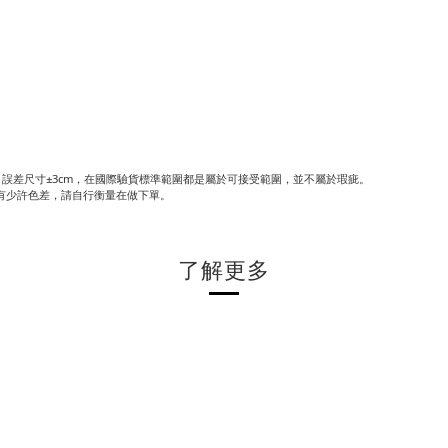
誤差尺寸±3cm，在國際驗貨標準範圍都是屬於可接受範圍，並不屬於瑕疵。
有少許色差，請自行衡量在做下單。
了解更多