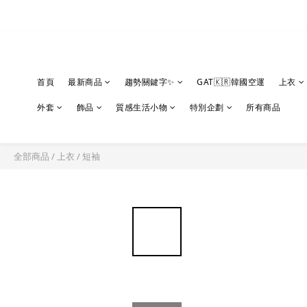
首頁
最新商品
趨勢關鍵字✨
GAT🇰🇷韓國空運
上衣
外套
飾品
質感生活小物
特別企劃
所有商品
全部商品
/
上衣
/
短袖