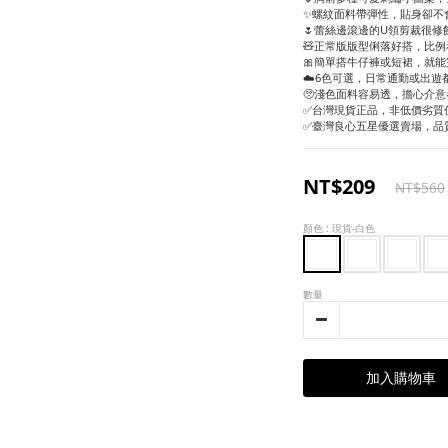
✨螺紋面料帶彈性，貼身卻不
🌷蕾絲邊滾邊的U領剪裁很修
🧸正常版版型俐落好搭，比
🎀簡單搭牛仔褲或短裙，就能
☁️6色可選，日常通勤或出遊
🥺淺色面料容易透，擔心介意
✅台灣現貨正品，非低價劣質
✅臺灣良心五星優選賣場，品
NT$209
NT$560
顏色
: 現貨-白色
數量
加入購物車