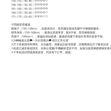
150–155｜40–46｜💛💛💛💛🤍
156–160｜42–50｜💛💛💛💛💛
161–165｜45–55｜💛💛💛💛💛
166–170｜50–60｜💛💛💛💛🤍
171–175｜55–65｜💛💛💛🤍🤍
💡闆娘穿搭建議
矮個子（150–158cm）：短版很加分，搭高腰短裙或高腰牛仔褲最顯腿長。
標準身形（159–168cm）：最適合直接單穿，配A字裙、直筒褲都很順。
高個子（169cm+）：會偏合身短版感，建議搭高腰下著或外罩薄外套更平衡。
※24𝗛極速出貨🚚一天出貨兩次🚚 假日正常出貨
※尺寸表會因布料彈性、水洗處理、測量起訖點等因素，與實際商品尺寸略有誤差，
※色差已減至最低情況，但每台電腦/手機解析度皆不同，如無法接受網路購物皆會
※下單前請詳閱退換貨政策，同意再下訂單，謝謝。