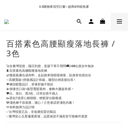
8.8購物車清空計畫✨超商$99就免運
百搭素色高腰顯瘦落地長褲 /
3色
🚀全臺灣現貨，隔日到貨，直接下單不用問🚚24𝗛出貨全年無休
🧵百搭素色高腰顯瘦落地長褲
🌿微挺親膚合成布料，走起路來很順很俐落，貼身穿也很自在
✨高腰寬版+拼接感設計剪裁，腿型比例直接拉長 !
💗褲頭鬆緊設計，穿著舒服不勒肚
💫側邊含口袋+版型寬鬆遮肉，修飾大腿超有感 ~
🖤白、茶白、黑3色，日常好搭不挑人
👟搭短T或背心都很順，輕鬆穿出顯瘦感
🩶淺色褲子容易透，擔心 / 介意者請穿淺色內裏 !
🫶布料無彈力設計唷
✅台灣現貨正品，非低價劣質仿製品
✅臺灣良心五星優選賣場，品質保證不滿意皆可無條件退貨