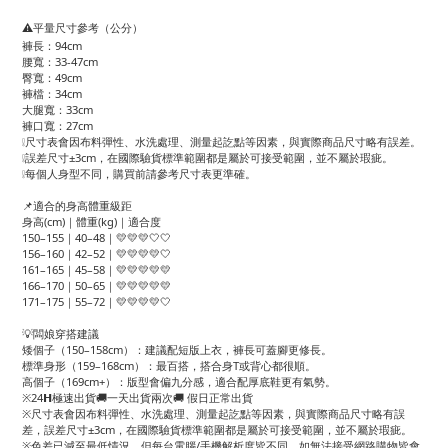
⚠️平量尺寸參考（公分）
褲長：94cm
腰寬：33-47cm
臀寬：49cm
褲檔：34cm
大腿寬：33cm
褲口寬：27cm
❕尺寸表會因布料彈性、水洗處理、測量起訖點等因素，與實際商品尺寸略有誤差。
❕誤差尺寸±3cm，在國際驗貨標準範圍都是屬於可接受範圍，並不屬於瑕疵。
❕每個人身型不同，購買前請參考尺寸表更準確。
📌適合的身高體重級距
身高(cm)｜體重(kg)｜適合度
150–155｜40–48｜💛💛💛🤍🤍
156–160｜42–52｜💛💛💛💛🤍
161–165｜45–58｜💛💛💛💛💛
166–170｜50–65｜💛💛💛💛💛
171–175｜55–72｜💛💛💛💛🤍
💡闆娘穿搭建議
矮個子（150–158cm）：建議配短版上衣，褲長可蓋腳更修長。
標準身形（159–168cm）：最百搭，搭合身T或背心都很順。
高個子（169cm+）：版型會偏九分感，適合配厚底鞋更有氣勢。
※24𝗛極速出貨🚚一天出貨兩次🚚 假日正常出貨
※尺寸表會因布料彈性、水洗處理、測量起訖點等因素，與實際商品尺寸略有誤
差，誤差尺寸±3cm，在國際驗貨標準範圍都是屬於可接受範圍，並不屬於瑕疵。
※色差已減至最低情況，但每台電腦/手機解析度皆不同，如無法接受網路購物皆會