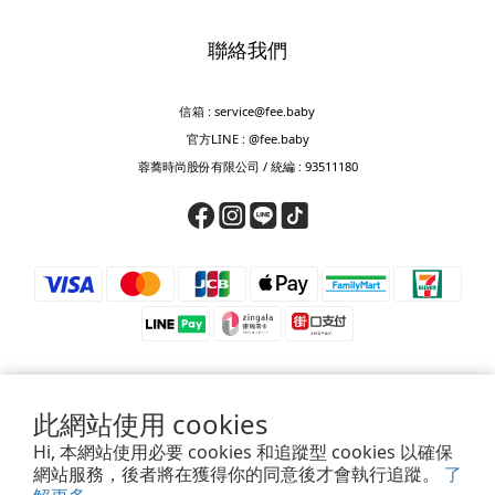
聯絡我們
信箱 : service@fee.baby
官方LINE : @fee.baby
蓉蕎時尚股份有限公司 / 統編 : 93511180
此網站使用 cookies
⚠️ 防詐騙提醒 ⚠️
Hi, 本網站使用必要 cookies 和追蹤型 cookies 以確保
若接獲來電要求匯款、轉帳、儲值或提供驗證碼，皆為詐騙，請立即掛斷。
網站服務，後者將在獲得你的同意後才會執行追蹤。
了
如對訂單、付款或帳號有疑慮，請透過官方客服確認，或撥打165查證。