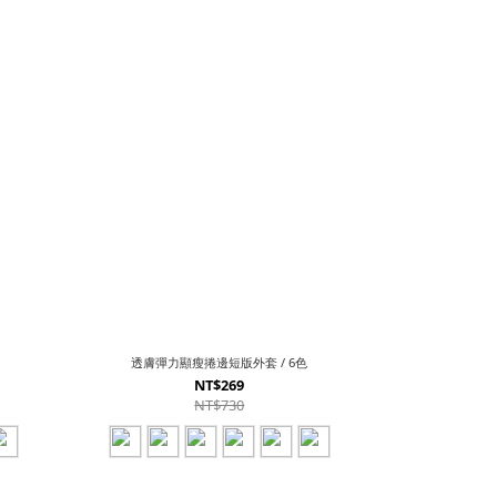
透膚彈力顯瘦捲邊短版外套 / 6色
NT$269
NT$730