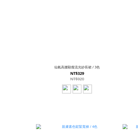
仙氣高腰顯瘦流光紗長裙 / 3色
NT$329
NT$920