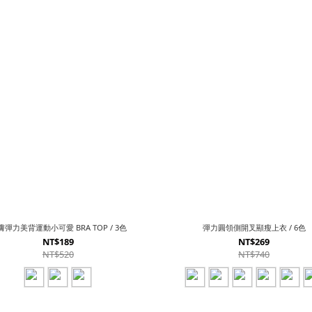
膚彈力美背運動小可愛 BRA TOP / 3色
彈力圓領側開叉顯瘦上衣 / 6色
NT$189
NT$269
NT$520
NT$740