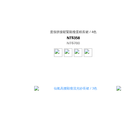
度假拼接鬆緊顯瘦蛋糕長裙 / 4色
NT$358
NT$780