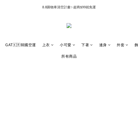
8.8購物車清空計畫✨超商$99就免運
GAT🇰🇷韓國空運
上衣
小可愛
下著
連身
外套
所有商品