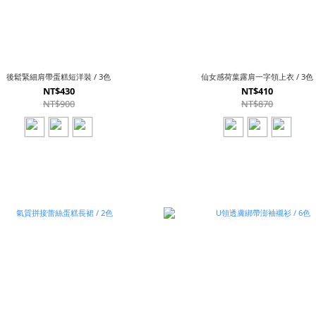
後鬆緊細肩帶蛋糕短洋裝 / 3色
仙女感荷葉露肩一字領上衣 / 3色
NT$430
NT$410
NT$900
NT$870