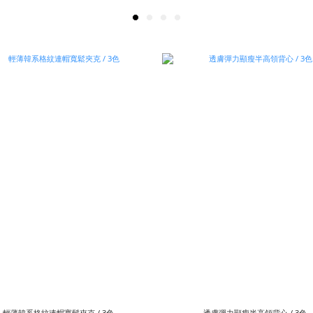
輕薄韓系格紋連帽寬鬆夾克 / 3色
透膚彈力顯瘦半高領背心 / 3色