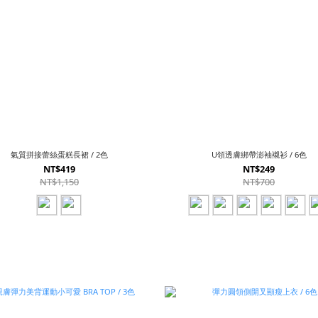
氣質拼接蕾絲蛋糕長裙 / 2色
U領透膚綁帶澎袖襯衫 / 6色
NT$419
NT$249
NT$1,150
NT$700