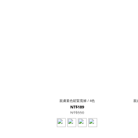
親膚素色鬆緊寬褲 / 4色
親
NT$189
NT$550