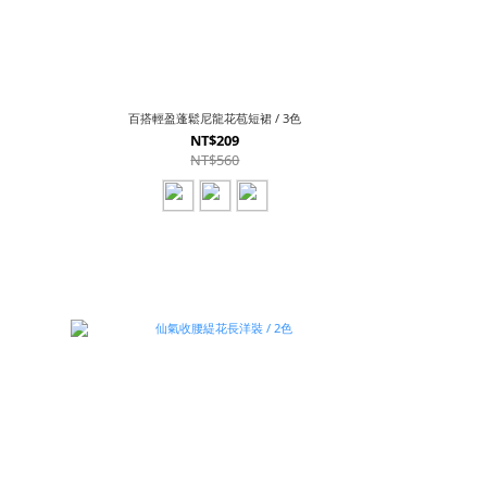
百搭輕盈蓬鬆尼龍花苞短裙 / 3色
NT$209
NT$560