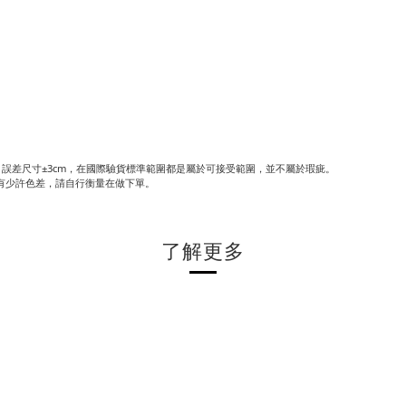
誤差尺寸±3cm，在國際驗貨標準範圍都是屬於可接受範圍，並不屬於瑕疵。
有少許色差，請自行衡量在做下單。
了解更多