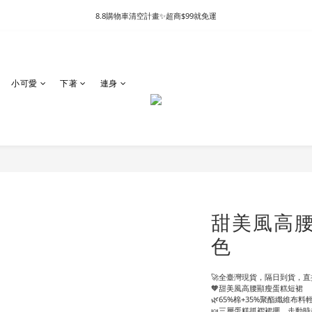
8.8購物車清空計畫✨超商$99就免運
小可愛
下著
連身
甜美風高腰
色
🚀全臺灣現貨，隔日到貨，直接
🧡甜美風高腰顯瘦蛋糕短裙
🌿65%棉+35%聚酯纖維布
🍬三層蛋糕抓褶裙擺，走動時