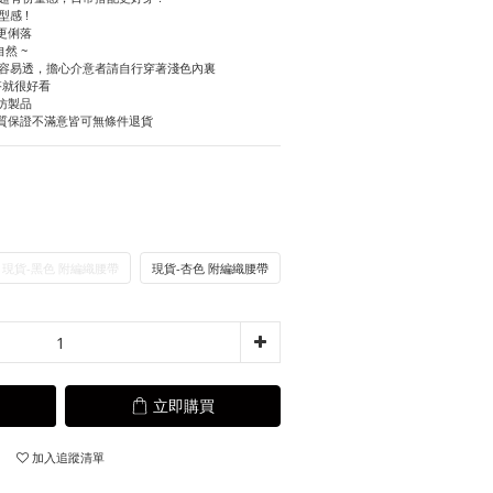
感 !
更俐落
然 ~
料容易透，擔心介意者請自行穿著淺色內裏
單搭就很好看
仿製品
質保證不滿意皆可無條件退貨
現貨-黑色 附編織腰帶
現貨-杏色 附編織腰帶
立即購買
加入追蹤清單