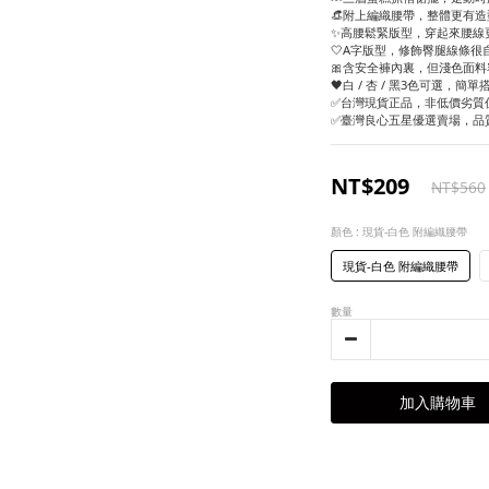
👒附上編織腰帶，整體更有造型
✨高腰鬆緊版型，穿起來腰線
🤍A字版型，修飾臀腿線條很自
🎀含安全褲內裏，但淺色面
🖤白 / 杏 / 黑3色可選，簡
✅台灣現貨正品，非低價劣質
✅臺灣良心五星優選賣場，品
NT$209
NT$560
顏色
: 現貨-白色 附編織腰帶
現貨-白色 附編織腰帶
數量
加入購物車