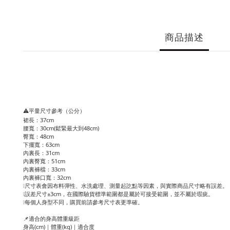
商品描述
⚠️平量尺寸參考（公分）
裙長：37cm
腰寬：30cm(鬆緊最大到48cm)
臀寬：48cm
下擺寬：63cm
內裏長：31cm
內裏臀寬：51cm
內裏褲檔：33cm
內裏褲口寬：32cm
❕尺寸表會因布料彈性、水洗處理、測量起訖點等因素，與實際商品尺寸略有誤差。
❕誤差尺寸±3cm，在國際驗貨標準範圍都是屬於可接受範圍，並不屬於瑕疵。
❕每個人身型不同，購買前請參考尺寸表更準確。
📌適合的身高體重級距
身高(cm)｜體重(kg)｜適合度