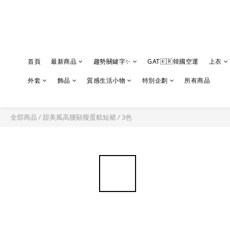
首頁
最新商品
趨勢關鍵字✨
GAT🇰🇷韓國空運
上衣
外套
飾品
質感生活小物
特別企劃
所有商品
全部商品
/
甜美風高腰顯瘦蛋糕短裙 / 3色