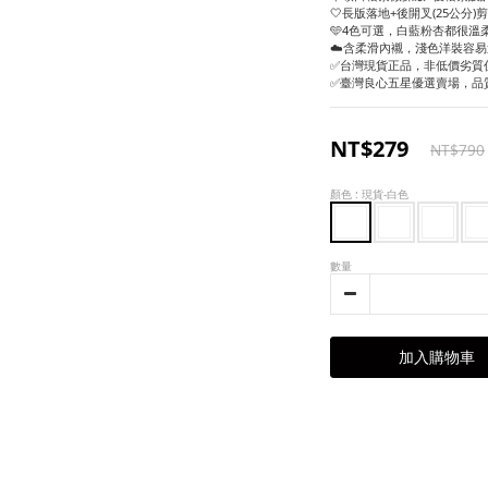
🤍長版落地+後開叉(25公分
🩵4色可選，白藍粉杏都很溫柔
☁️含柔滑內襯，淺色洋裝容
✅台灣現貨正品，非低價劣質
✅臺灣良心五星優選賣場，品
NT$279
NT$790
顏色
: 現貨-白色
數量
加入購物車