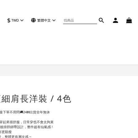
$
TWD
繁體中文
立即購買
細肩長洋裝 / 4色
下單不用問🚚24𝗛出貨全年無休
，穿起來很舒服，日常穿也不會太拘束
X 後掛脖綁帶設計，整件超有仙氣感 !
形更顯瘦
計，整體更有層次感 ~