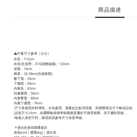
商品描述
⚠️平量尺寸參考（公分）
衣長：112cm
衣長(含肩帶，不可調整範圍)：120cm
肩寬：16cm
胸寬：32-58cm(含後鬆緊)
腋下寬：25cm
下擺寬：93cm
內裏長：65cm
內裏腰寬：56cm
內裏臀寬：69cm
內裏下擺寬：76cm
❕尺寸表會因布料彈性、水洗處理、測量起訖點等因素，與實際商品尺寸略有誤差。
❕誤差尺寸±3cm，在國際驗貨標準範圍都是屬於可接受範圍，並不屬於瑕疵。
❕每個人身型不同，購買前請參考尺寸表更準確。
📌適合的身高體重級距
身高(cm)｜體重(kg)｜適合度