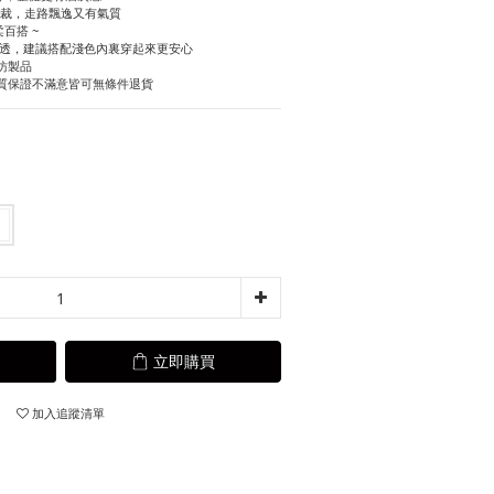
)剪裁，走路飄逸又有氣質
百搭 ~
易透，建議搭配淺色內裏穿起來更安心
仿製品
質保證不滿意皆可無條件退貨
立即購買
加入追蹤清單