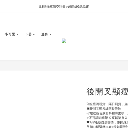
8.8購物車清空計畫✨超商$99就免運
小可愛
下著
連身
後開叉顯瘦
🚀全臺灣現貨，隔日到貨，直接
💟後開叉顯瘦細肩長洋裝
🌿皺紋感合成面料輕薄柔軟
✨不可調細肩帶 X 寬鬆裙身 
🖤A字版型自然垂墜，修飾身
💐領口鬆緊微抓皺+後鬆緊設