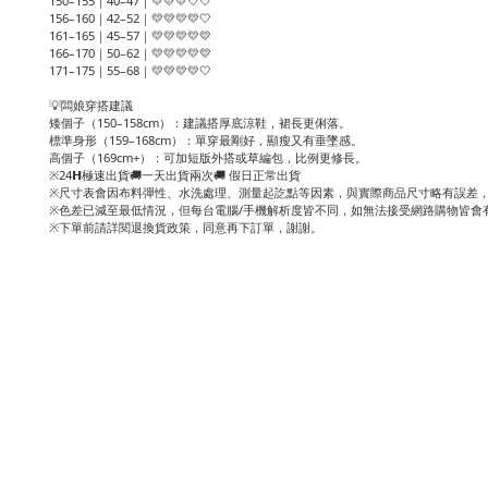
150–155｜40–47｜💛💛💛🤍🤍
156–160｜42–52｜💛💛💛💛🤍
161–165｜45–57｜💛💛💛💛💛
166–170｜50–62｜💛💛💛💛💛
171–175｜55–68｜💛💛💛💛🤍
💡闆娘穿搭建議
矮個子（150–158cm）：建議搭厚底涼鞋，裙長更俐落。
標準身形（159–168cm）：單穿最剛好，顯瘦又有垂墜感。
高個子（169cm+）：可加短版外搭或草編包，比例更修長。
※24𝗛極速出貨🚚一天出貨兩次🚚 假日正常出貨
※尺寸表會因布料彈性、水洗處理、測量起訖點等因素，與實際商品尺寸略有誤差，
※色差已減至最低情況，但每台電腦/手機解析度皆不同，如無法接受網路購物皆會
※下單前請詳閱退換貨政策，同意再下訂單，謝謝。