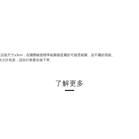
誤差尺寸±3cm，在國際驗貨標準範圍都是屬於可接受範圍，並不屬於瑕疵。
有少許色差，請自行衡量在做下單。
了解更多