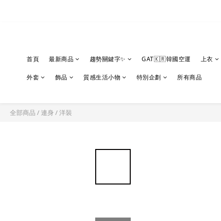
首頁
最新商品
趨勢關鍵字✨
GAT🇰🇷韓國空運
上衣
外套
飾品
質感生活小物
特別企劃
所有商品
全部商品
/
連身
/
洋裝