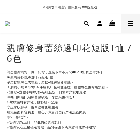
8.8購物車清空計畫✨超商$99就免運
親膚修身蕾絲邊印花短版T恤 /
6色
🚀全臺灣現貨，隔日到貨，直接下單不用問🚚24𝗛出貨全年無休
💗親膚修身蕾絲邊印花短版T恤
🌿柔軟親膚合成布感，柔軟+親膚超舒服感 ~
🌷胸前小鹿 & 字母 & 手繪風印花可愛細緻，整體彩色更有層次感 ~
🍒圓領+立體小蝴蝶結+短袖版型，日常單穿就很順眼
🍰袖口與領口細緻蕾絲收邊，穿起來更俐落 !
✨螺紋面料有彈性，貼身卻不緊繃
🥺正常版剪裁，搭高腰褲更顯腿長
🎀淺色面料容易透，擔心介意者請自行穿著淺色內裏
🩵S-L都能穿 ~
✅台灣現貨正品，非低價劣質仿製品
✅臺灣良心五星優選賣場，品質保證不滿意皆可無條件退貨