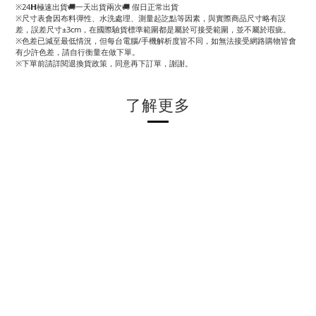
※24𝗛極速出貨🚚一天出貨兩次🚚 假日正常出貨
※尺寸表會因布料彈性、水洗處理、測量起訖點等因素，與實際商品尺寸略有誤
差，誤差尺寸±3cm，在國際驗貨標準範圍都是屬於可接受範圍，並不屬於瑕疵。
※色差已減至最低情況，但每台電腦/手機解析度皆不同，如無法接受網路購物皆會
有少許色差，請自行衡量在做下單。
※下單前請詳閱退換貨政策，同意再下訂單，謝謝。
了解更多