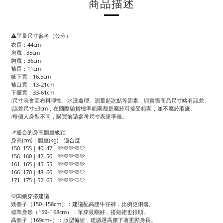
商品描述
⚠️平量尺寸參考（公分）
衣長：44cm
肩寬 : 35cm
胸寬：36cm
袖長：11cm
腋下寬：16.5cm
袖口寬：13-21cm
下擺寬：33-61cm
❕尺寸表會因布料彈性、水洗處理、測量起訖點等因素，與實際商品尺寸略有誤差。
❕誤差尺寸±3cm，在國際驗貨標準範圍都是屬於可接受範圍，並不屬於瑕疵。
❕每個人身型不同，購買前請參考尺寸表更準確。
📌適合的身高體重級距
身高(cm)｜體重(kg)｜適合度
150–155｜40–47｜💛💛💛💛🤍
156–160｜42–50｜💛💛💛💛💛
161–165｜45–55｜💛💛💛💛💛
166–170｜48–60｜💛💛💛💛🤍
171–175｜52–65｜💛💛💛🤍🤍
💡闆娘穿搭建議
矮個子（150–158cm）：建議配高腰牛仔褲，比例更俐落。
標準身形（159–168cm）：單穿最剛好，搭短裙也很順。
高個子（169cm+）：版型偏短，建議選高腰下著更顯身長。