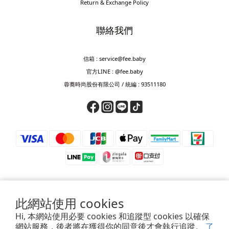
Return & Exchange Policy
聯絡我們
信箱 : service@fee.baby
官方LINE : @fee.baby
蓉蕎時尚股份有限公司 / 統編 : 93511180
此網站使用 cookies
⚠️ 防詐騙提醒 ⚠️
Hi, 本網站使用必要 cookies 和追蹤型 cookies 以確保
若接獲來電要求匯款、轉帳、儲值或提供驗證碼，皆為詐騙，請立即掛斷。
網站服務，後者將在獲得你的同意後才會執行追蹤。
了