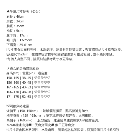
⚠️平量尺寸參考（公分）
衣長：46cm
肩寬：34cm
胸寬：35cm
袖長：9cm
腋下寬：17cm
袖口寬：13-25cm
下擺寬：35-61cm
❕尺寸表會因布料彈性、水洗處理、測量起訖點等因素，與實際商品尺寸略有誤差。
❕誤差尺寸±3cm，在國際驗貨標準範圍都是屬於可接受範圍，並不屬於瑕疵。
❕每個人身型不同，購買前請參考尺寸表更準確。
📌適合的身高體重級距
身高(cm)｜體重(kg)｜適合度
150–155｜38–45｜💛💛💛💛🤍
156–160｜40–48｜💛💛💛💛💛
161–165｜43–53｜💛💛💛💛💛
166–170｜48–58｜💛💛💛💛🤍
171–175｜52–63｜💛💛💛🤍🤍
💡闆娘穿搭建議
矮個子（150–158cm）：短版最顯腿長，配高腰褲超加分。
標準身形（159–168cm）：單穿或搭短裙都好看，比例很順。
高個子（169cm+）：版型偏短，建議搭高腰寬褲或A字裙更協調。
※24𝗛極速出貨🚚一天出貨兩次🚚 假日正常出貨
※尺寸表會因布料彈性、水洗處理、測量起訖點等因素，與實際商品尺寸略有誤