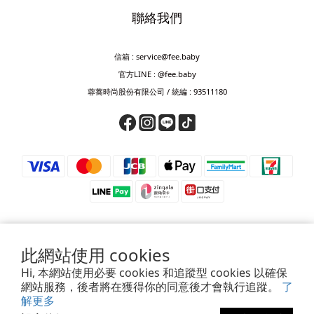
聯絡我們
信箱 : service@fee.baby
官方LINE : @fee.baby
蓉蕎時尚股份有限公司 / 統編 : 93511180
此網站使用 cookies
⚠️ 防詐騙提醒 ⚠️
Hi, 本網站使用必要 cookies 和追蹤型 cookies 以確保
若接獲來電要求匯款、轉帳、儲值或提供驗證碼，皆為詐騙，請立即掛斷。
網站服務，後者將在獲得你的同意後才會執行追蹤。
了
如對訂單、付款或帳號有疑慮，請透過官方客服確認，或撥打165查證。
解更多