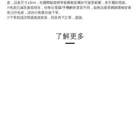
差，誤差尺寸±3cm，在國際驗貨標準範圍都是屬於可接受範圍，並不屬於瑕疵。
※色差已減至最低情況，但每台電腦/手機解析度皆不同，如無法接受網路購物皆會
有少許色差，請自行衡量在做下單。
※下單前請詳閱退換貨政策，同意再下訂單，謝謝。
了解更多