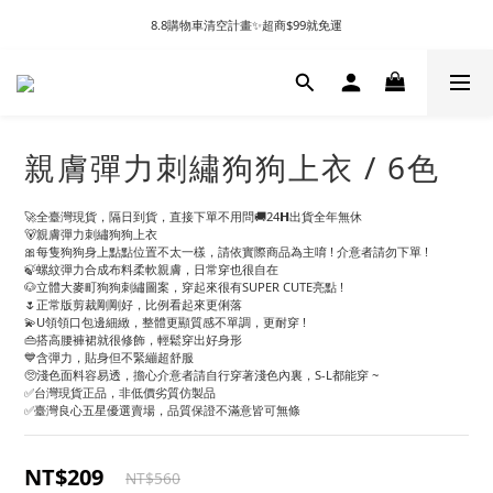
8.8購物車清空計畫✨超商$99就免運
親膚彈力刺繡狗狗上衣 / 6色
🚀全臺灣現貨，隔日到貨，直接下單不用問🚚24𝗛出貨全年無休
🐻親膚彈力刺繡狗狗上衣
🎀每隻狗狗身上點點位置不太一樣，請依實際商品為主唷 ! 介意者請勿下單 !
🍃螺紋彈力合成布料柔軟親膚，日常穿也很自在
🐶立體大麥町狗狗刺繡圖案，穿起來很有SUPER CUTE亮點 ! 
🌷正常版剪裁剛剛好，比例看起來更俐落
💫U領領口包邊細緻，整體更顯質感不單調，更耐穿 !
👜搭高腰褲裙就很修飾，輕鬆穿出好身形
💙含彈力，貼身但不緊繃超舒服
🥺淺色面料容易透，擔心介意者請自行穿著淺色內裏，S-L都能穿 ~
✅台灣現貨正品，非低價劣質仿製品
✅臺灣良心五星優選賣場，品質保證不滿意皆可無條
NT$209
NT$560