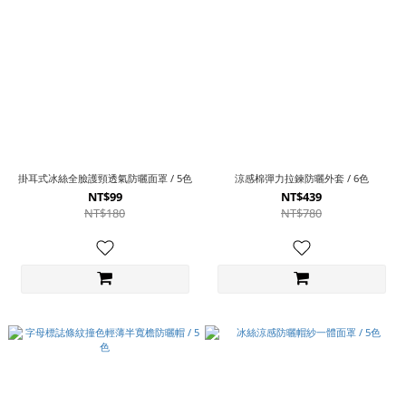
掛耳式冰絲全臉護頸透氣防曬面罩 / 5色
涼感棉彈力拉鍊防曬外套 / 6色
NT$99
NT$439
NT$180
NT$780