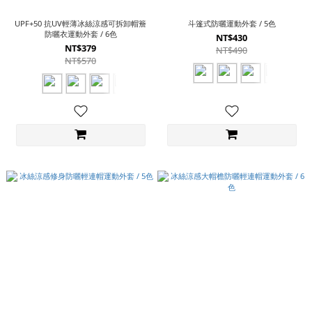
UPF+50 抗UV輕薄冰絲涼感可拆卸帽簷
斗篷式防曬運動外套 / 5色
防曬衣運動外套 / 6色
NT$430
NT$379
NT$490
NT$570