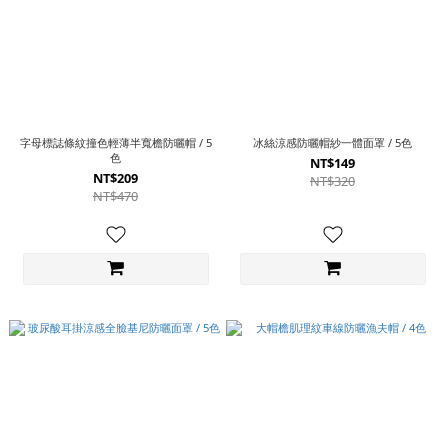
字母標誌條紋撞色輕薄半寬檐防曬帽 / 5
冰絲涼感防曬帽紗一體面罩 / 5色
色
NT$149
NT$209
NT$320
NT$470