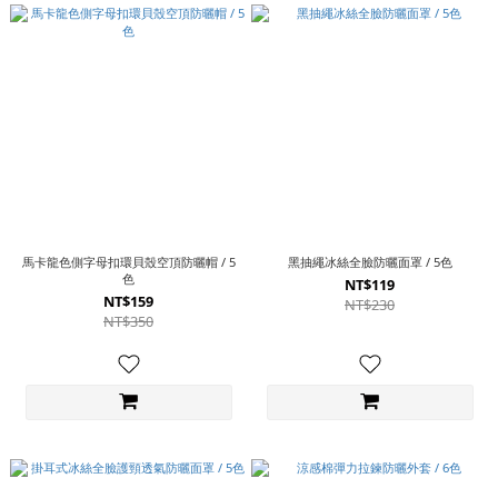
馬卡龍色側字母扣環貝殼空頂防曬帽 / 5
黑抽繩冰絲全臉防曬面罩 / 5色
色
NT$119
NT$159
NT$230
NT$350