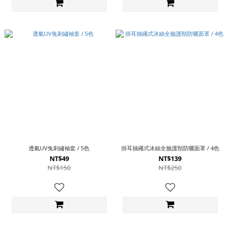
透氣UV兔刺繡袖套 / 5色
掛耳抽繩式冰絲全臉護頸防曬面罩 / 4色
NT$49
NT$139
NT$150
NT$250