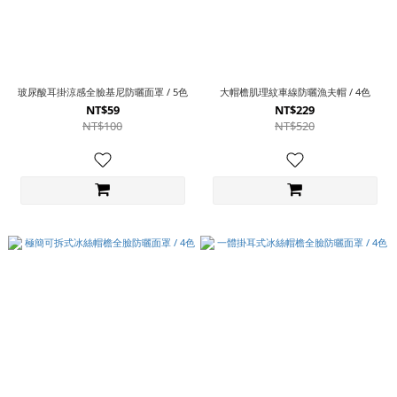
玻尿酸耳掛涼感全臉基尼防曬面罩 / 5色
大帽檐肌理紋車線防曬漁夫帽 / 4色
NT$59
NT$229
NT$100
NT$520