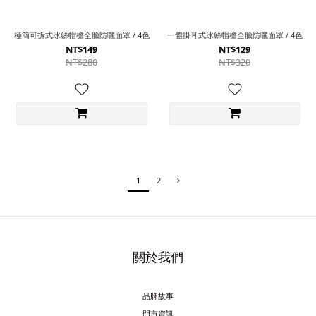
極簡可拆式冰絲帽檐全臉防曬面罩 / 4色
一體掛耳式冰絲帽檐全臉防曬面罩 / 4色
NT$149
NT$129
NT$280
NT$320
1
2
關於我們
品牌故事
門市資訊